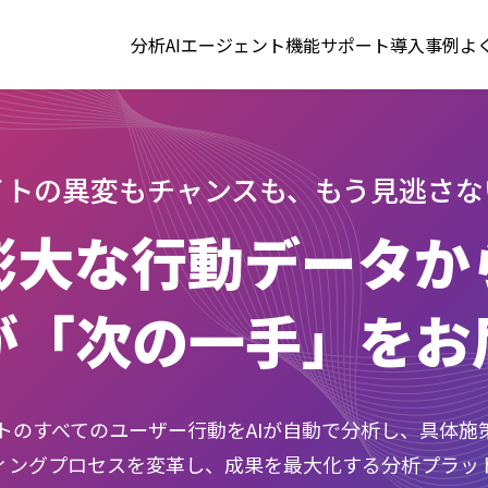
分析AIエージェント機能
サポート
導入事例
よ
イトの異変もチャンスも、
もう見逃さな
膨大な行動データか
Iが「次の一手」を
お
イトのすべてのユーザー行動をAIが自動で分析し、具体施
ィングプロセスを変革し、成果を最大化する分析プラッ