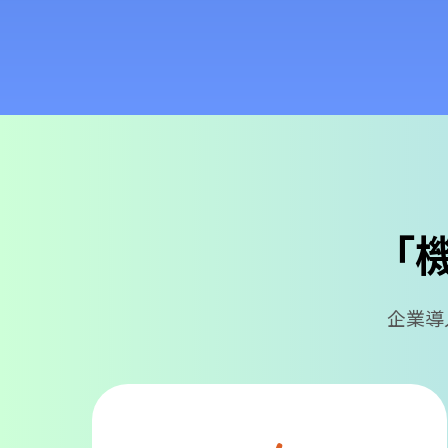
「
企業導